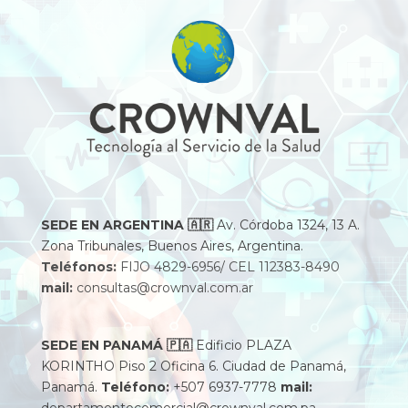
SEDE EN ARGENTINA
🇦🇷
Av. Córdoba 1324, 13 A.
Zona Tribunales, Buenos Aires, Argentina.
Teléfonos:
FIJO 4829-6956/ CEL 112383-8490
mail:
consultas@crownval.com.ar
SEDE EN PANAMÁ
🇵🇦
Edificio PLAZA
KORINTHO Piso 2 Oficina 6. Ciudad de Panamá,
Panamá.
Teléfono:
+507 6937-7778
mail: