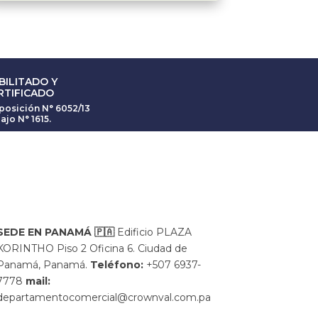
BILITADO Y
RTIFICADO
posición N° 6052/13
ajo N° 1615.
SEDE EN PANAMÁ
🇵🇦
Edificio PLAZA
KORINTHO Piso 2 Oficina 6. Ciudad de
Panamá, Panamá.
Teléfono:
+507 6937-
7778
mail:
departamentocomercial@crownval.com.pa