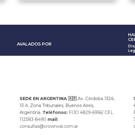
HA
CE
AVALADOS POR
Dis
Leg
SEDE EN ARGENTINA
🇦🇷
Av. Córdoba 1324,
13 A. Zona Tribunales, Buenos Aires,
Argentina.
Teléfonos:
FIJO 4829-6956/ CEL
112383-8490
mail:
consultas@crownval.com.ar