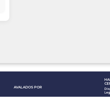
HA
CE
AVALADOS POR
Dis
Leg