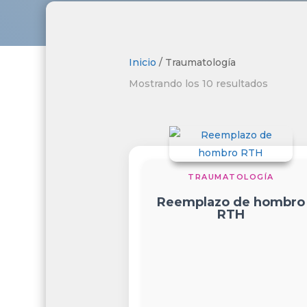
Inicio
/ Traumatología
Ordena
Mostrando los 10 resultados
por
puntua
media
TRAUMATOLOGÍA
Reemplazo de hombro
RTH