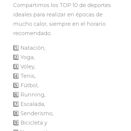
Compartimos los TOP 10 de deportes
ideales para realizar en épocas de
mucho calor, siempre en el horario
recomendado.
1️⃣ Natación,
2️⃣ Yoga,
3️⃣ Vóley,
4️⃣ Tenis,
5️⃣ Fútbol,
6️⃣ Running,
7️⃣ Escalada,
8️⃣ Senderismo,
9️⃣ Bicicleta y