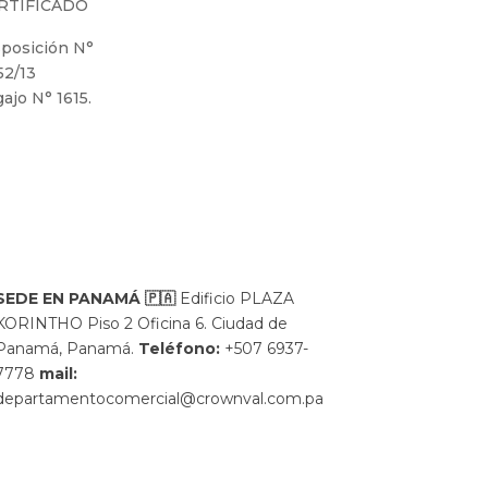
RTIFICADO
sposición N°
52/13
ajo N° 1615.
SEDE EN PANAMÁ
🇵🇦
Edificio PLAZA
KORINTHO Piso 2 Oficina 6. Ciudad de
Panamá, Panamá.
Teléfono:
+507 6937-
7778
mail:
departamentocomercial@crownval.com.pa