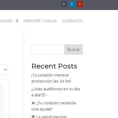
ACIDAD
DEPORTE Y SALUD
CONTACTO
Buscar
Recent Posts
¡Tu corazón merece
protección las 24 hs!
¿Usás audífonos en tu día
a día?👂✨
💓 ¿Tu corazón necesita
una ayuda?
🌍 La salud mental: