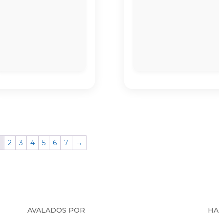
1
2
3
4
5
6
7
→
AVALADOS POR
HA