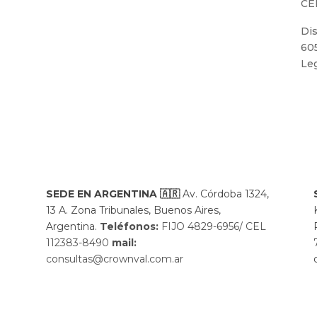
CE
Di
60
Leg
SEDE EN ARGENTINA
🇦🇷
Av. Córdoba 1324,
13 A. Zona Tribunales, Buenos Aires,
Argentina.
Teléfonos:
FIJO 4829-6956/ CEL
112383-8490
mail:
consultas@crownval.com.ar