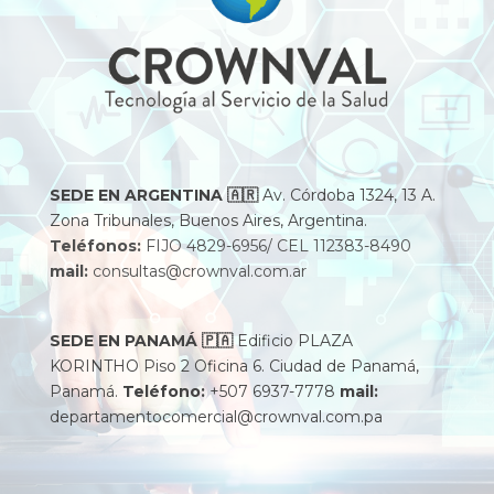
SEDE EN ARGENTINA
🇦🇷
Av. Córdoba 1324, 13 A.
Zona Tribunales, Buenos Aires, Argentina.
Teléfonos:
FIJO 4829-6956/ CEL 112383-8490
mail:
consultas@crownval.com.ar
SEDE EN PANAMÁ
🇵🇦
Edificio PLAZA
KORINTHO Piso 2 Oficina 6. Ciudad de Panamá,
Panamá.
Teléfono:
+507 6937-7778
mail:
departamentocomercial@crownval.com.pa