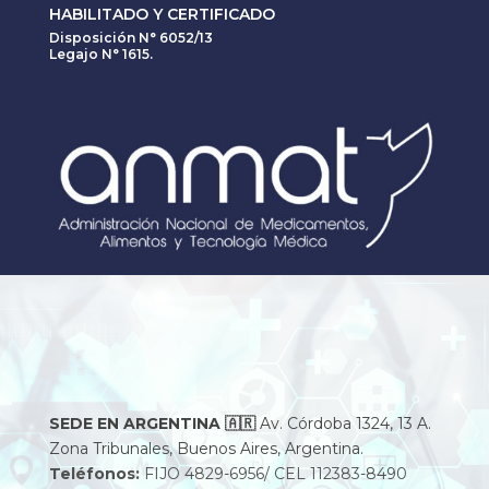
HABILITADO Y CERTIFICADO
Disposición N° 6052/13
Legajo N° 1615.
SEDE EN ARGENTINA
🇦🇷
Av. Córdoba 1324, 13 A.
Zona Tribunales, Buenos Aires, Argentina.
Teléfonos:
FIJO 4829-6956/ CEL 112383-8490